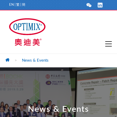
EN
|
繁
|
簡
>
News & Events
News & Events