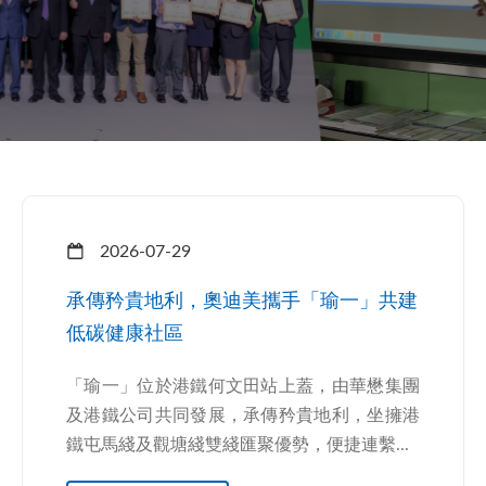
2026-07-29
承傳矜貴地利，奧迪美攜手「瑜一」共建
低碳健康社區
「瑜一」位於港鐵何文田站上蓋，由華懋集團
及港鐵公司共同發展，承傳矜貴地利，坐擁港
鐵屯馬綫及觀塘綫雙綫匯聚優勢，便捷連繫...