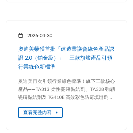
2026-04-30
奧迪美榮獲首批「建造業議會綠色產品認
證 2.0（鉑金級）」 三款旗艦產品引領
行業綠色新標準
奧迪美再次引領行業綠色標準！旗下三款核心
產品——TA313 柔性瓷磚黏結劑、TA328 強韌
瓷磚黏結劑及 TG410E 高效彩色防霉填縫劑...
查看完整內容