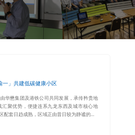
瑜一」共建低碳健康小区
，由华懋集团及港铁公司共同发展，承传矜贵地
线汇聚优势，便捷连系九龙东西及城市核心地
配套日趋成熟，区域正由昔日较为静谧的...