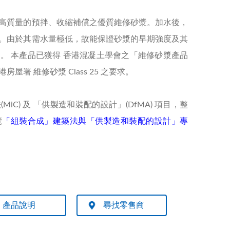
高質量的預拌、收縮補償之優質維修砂漿。加水後，
。由於其需水量極低，故能保證砂漿的早期強度及其
。 本產品已獲得 香港混凝土學會之「維修砂漿產品
房屋署 維修砂漿 Class 25 之要求。
iC) 及 「供製造和裝配的設計」(DfMA) 項目，整
覽
「組裝合成」建築法與「供製造和裝配的設計」專
產品說明
尋找零售商