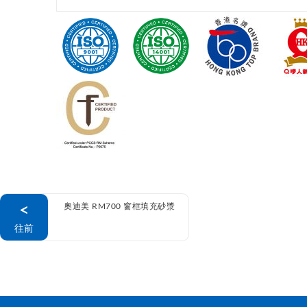
<
奧迪美 RM700 窗框填充砂漿
往前