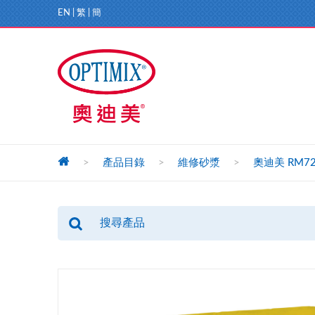
EN
|
繁
|
簡
>
產品目錄
>
維修砂漿
>
奧迪美 RM72