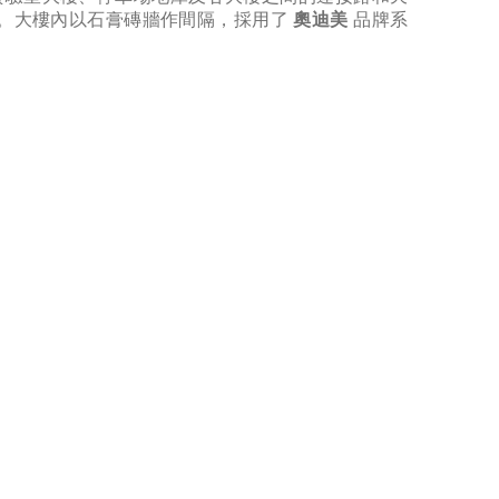
方米。大樓內以石膏磚牆作間隔，採用了
奧迪美
​ 品牌系