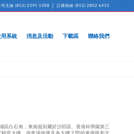
公司主線
(852) 2395 5388
訂購熱線
(852) 2802 6433
使用系統
消息及活動
下載區
聯絡我們
埔區白石角，東南面則屬於沙田區。香港科學園第三
及實驗室大樓、停車場地庫及各大樓之間的連接路和天