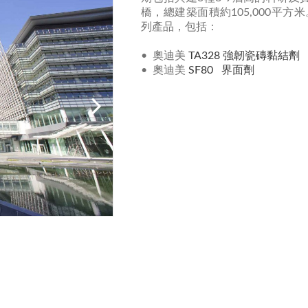
橋，總建築面積約105,000平
列產品，包括：
• 奧迪美
TA328 強韌瓷磚黏結劑
• 奧迪美
SF80 界面劑