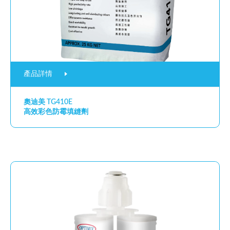
產品詳情
奧迪美 TG410E
高效彩色防霉填縫劑