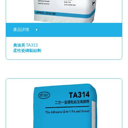
產品詳情
奧迪美 TA313
柔性瓷磚黏結劑