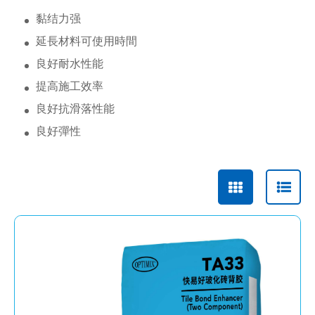
黏结力强
延長材料可使用時間
良好耐水性能
提高施工效率
良好抗滑落性能
良好彈性