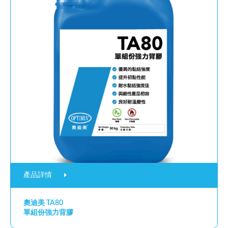
產品詳情
奧迪美 TA80
單組份強力背膠