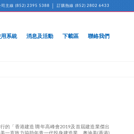
公司主線
(852) 2395 5388
訂購熱線
(852) 2802 6433
使用系統
消息及活動
下載區
聯絡我們
」
行的「香港建造∣青年高峰會2019及首屆建造業傑出
美一直致力協助年青一代投身建造業，奧迪美(香港)