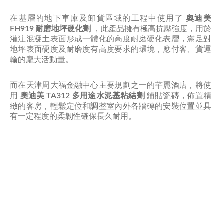
在基層的地下車庫及卸貨區域的工程中使用了
奧迪美
FH919 耐磨地坪硬化劑
，此產品擁有極高抗壓強度，用於
灌注混凝土表面形成一體化的高度耐磨硬化表層，滿足對
地坪表面硬度及耐磨度有高度要求的環境，應付客、貨運
輸的龐大活動量。
而在天津周大福金融中心主要規劃之一的芊麗酒店，將使
用
奧迪美 TA312 多用途水泥基粘結劑
鋪貼瓷磚，佈置精
緻的客房，輕鬆定位和調整室內外各牆磚的安裝位置並具
有一定程度的柔韌性確保長久耐用。