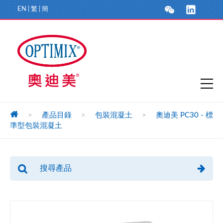
EN
|
繁
|
簡
>
產品目錄
>
包裝混凝土
>
奧迪美 PC30 - 標
準型包裝混凝土