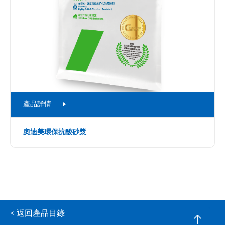
產品詳情
奧迪美環保抗酸砂漿
< 返回產品目錄