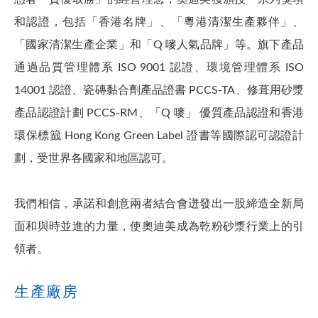
和認證，包括「香港名牌」、「粵港清潔生產夥伴」、
「國家清潔生產企業」和「Q 嘜人氣品牌」等。旗下產品
通過品質管理體系 ISO 9001 認證、環境管理體系 ISO
14001 認證、瓷磚黏合劑產品證書 PCCS-TA、修葺用砂漿
產品認證計劃 PCCS-RM、「Q 嘜」 優質產品認證和香港
環保標籖 Hong Kong Green Label 證書等國際認可認證計
劃，受世界各國家和地區認可。
我們相信，承諾和創意兩者結合會迸發出一股締造全新局
面和與時並進的力量，使奧迪美成為乾粉砂漿行業上的引
領者。
生產廠房