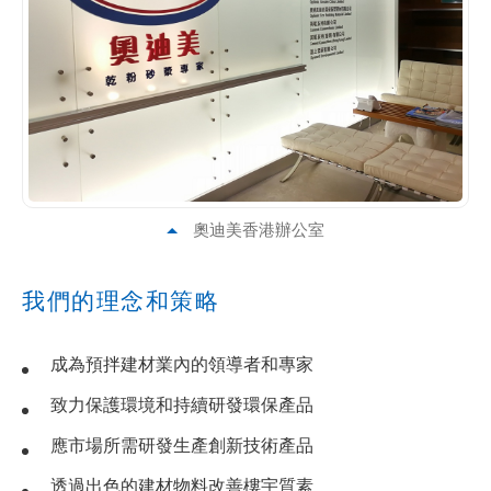
奧迪美香港辦公室
我們的理念和策略
成為預拌建材業內的領導者和專家
致力保護環境和持續研發環保產品
應市場所需研發生產創新技術產品
透過出色的建材物料改善樓宇質素