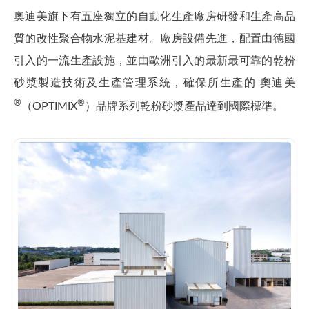
奧迪美旗下有五座獨立的自動化生產廠房研發和生產高品
質的改性聚合物水泥基建材。廠房設備先進，配置由德國
引入的一流生產設施，並由歐洲引入的最新最可靠的乾粉
砂漿製造技術及生產管理系統，確保所生產的 奧迪美
®
®
（OPTIMIX
）品牌系列乾粉砂漿產品達到國際標準。