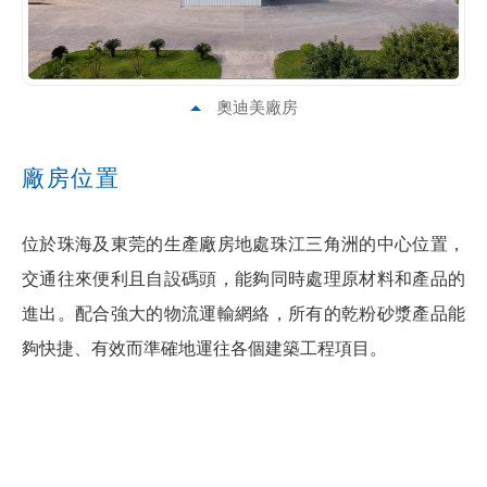
奧迪美廠房
廠房位置
位於珠海及東莞的生產廠房地處珠江三角洲的中心位置，
交通往來便利且自設碼頭，能夠同時處理原材料和產品的
進出。配合強大的物流運輸網絡，所有的乾粉砂漿產品能
夠快捷、有效而準確地運往各個建築工程項目。