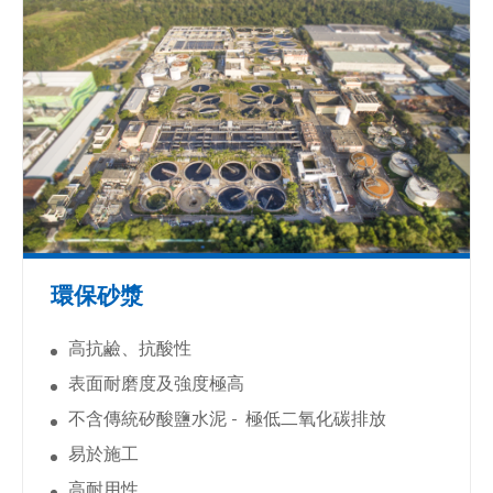
環保砂漿
高抗鹼、抗酸性
表面耐磨度及強度極高
不含傳統矽酸鹽水泥 -
極低二氧化碳排放
易於施工
高耐用性