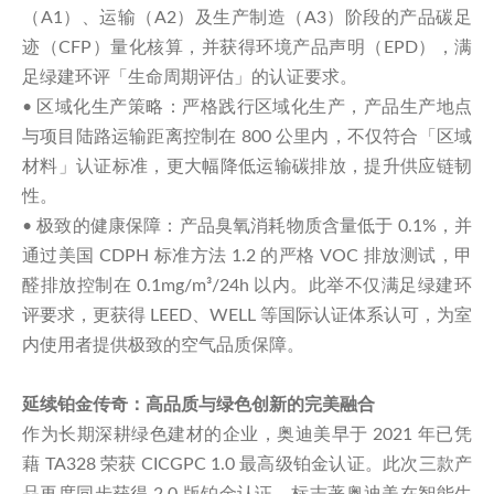
（A1）、运输（A2）及生产制造（A3）阶段的产品碳足
迹（CFP）量化核算，并获得环境产品声明（EPD），满
足绿建环评「生命周期评估」的认证要求。
•
区域化生产策略：严格践行区域化生产，产品生产地点
与项目陆路运输距离控制在 800 公里内，不仅符合「区域
材料」认证标准，更大幅降低运输碳排放，提升供应链韧
性。
•
极致的健康保障：产品臭氧消耗物质含量低于 0.1%，并
通过美国 CDPH 标准方法 1.2 的严格 VOC 排放测试，甲
醛排放控制在 0.1mg/m³/24h 以内。此举不仅满足绿建环
评要求，更获得 LEED、WELL 等国际认证体系认可，为室
内使用者提供极致的空气品质保障。
延续铂金传奇：高品质与绿色创新的完美融合
作为长期深耕绿色建材的企业，奥迪美早于 2021 年已凭
藉 TA328 荣获 CICGPC 1.0 最高级铂金认证。此次三款产
品再度同步获得 2.0 版铂金认证，标志著奥迪美在智能生