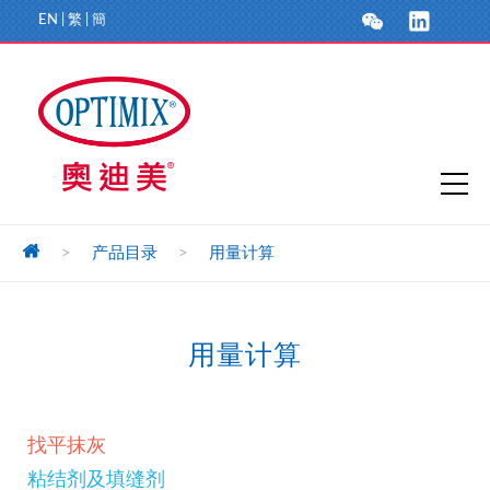
EN
|
繁
|
簡
>
产品目录
>
用量计算
用量计算
找平抹灰
粘结剂及填缝剂