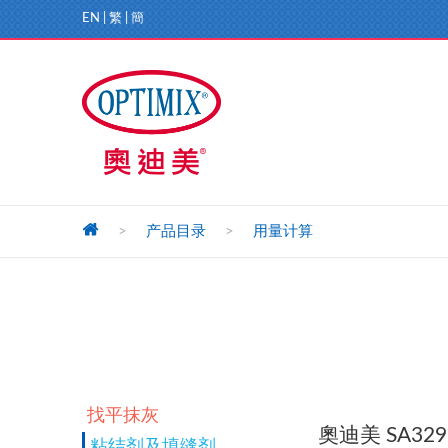
EN
|
繁
|
簡
>
产品目录
>
用量计算
找平抹灰
奧迪美 SA329
粘结剂及填缝剂