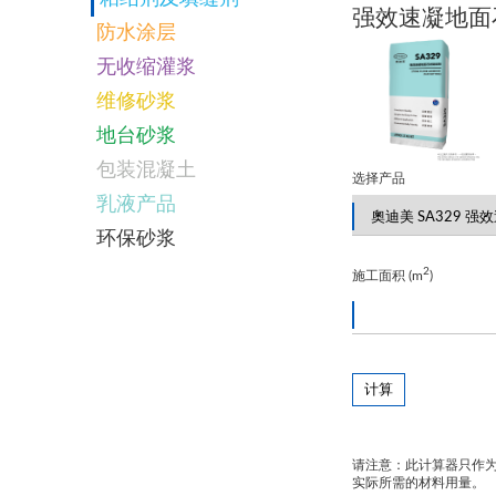
强效速凝地面
防水涂层
无收缩灌浆
维修砂浆
地台砂浆
包装混凝土
选择产品
乳液产品
环保砂浆
2
施工面积 (m
)
计算
请注意：此计算器只作
实际所需的材料用量。