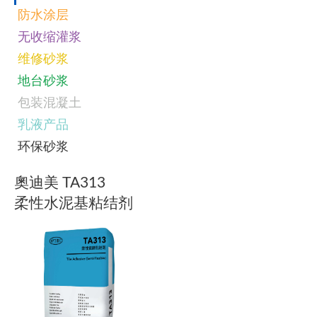
防水涂层
无收缩灌浆
维修砂浆
地台砂浆
包装混凝土
乳液产品
环保砂浆
奧迪美 TA313
柔性水泥基粘结剂