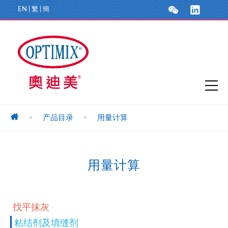
EN
|
繁
|
簡
>
产品目录
>
用量计算
用量计算
找平抹灰
粘结剂及填缝剂