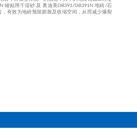
0N 铺贴用干湿砂 及 奥迪美DB391/DB391N 地砖/石
砖，有效为地砖预留膨胀及收缩空间，从而减少爆裂