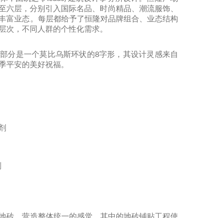
，一至六层，分别引入国际名品、时尚精品、潮流服饰、
丰富业态。每层都给予了恒隆对品牌组合、业态结构
层次，不同人群的个性化需求。
部分是一个莫比乌斯环状的8字形，其设计灵感来自
季平安的美好祝福。
结剂
剂
地砖，营造整体统一的感觉，其中的地砖铺贴工程使