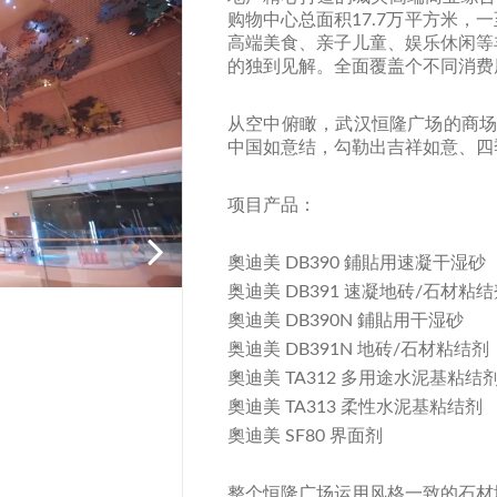
购物中心总面积17.7万平方米
高端美食、亲子儿童、娱乐休闲等
的独到见解。全面覆盖个不同消费
从空中俯瞰，武汉恒隆广场的商场
中国如意结，勾勒出吉祥如意、四
项目产品：
奧迪美 DB390 鋪貼用速凝干湿砂
奥迪美 DB391 速凝地砖/石材粘
奧迪美 DB390N 鋪貼用干湿砂
奥迪美 DB391N 地砖/石材粘结剂
奧迪美 TA312 多用途水泥基粘结
奧迪美 TA313 柔性水泥基粘结剂
奧迪美 SF80 界面剂
整个恒隆广场运用风格一致的石材