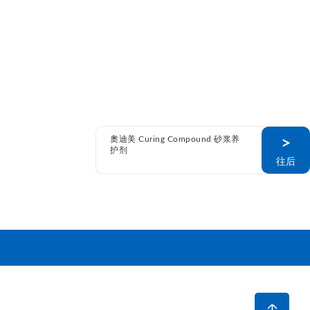
奧迪美 Curing Compound 砂浆养
>
护剂
往后