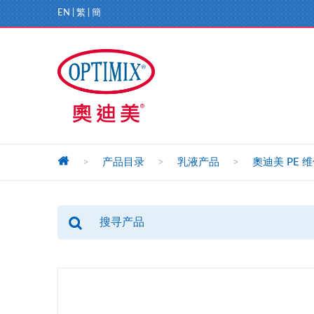
EN
|
繁
|
簡
>
产品目录
>
乳液产品
>
奧迪美 PE 