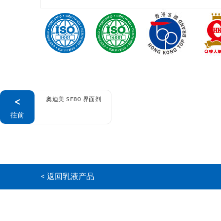
<
奧迪美 SF80 界面剂
往前
< 返回乳液产品