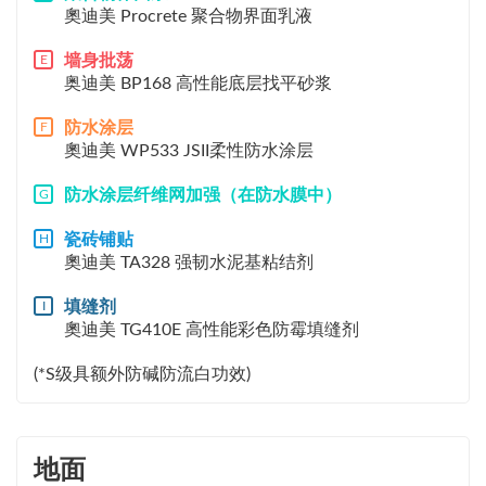
奧迪美 Procrete 聚合物界面乳液
墙身批荡
E
奥迪美 BP168 高性能底层找平砂浆
防水涂层
F
奧迪美 WP533 JSII柔性防水涂层
防水涂层纤维网加强（在防水膜中）
G
瓷砖铺贴
H
奧迪美 TA328 强韧水泥基粘结剂
填缝剂
I
奧迪美 TG410E 高性能彩色防霉填缝剂
(*S级具额外防碱防流白功效)
地面