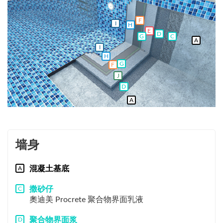
F
I
H
E
D
G
C
A
I
H
G
F
J
D
A
墙身
混凝土基底
A
撒砂仔
C
奧迪美 Procrete 聚合物界面乳液
聚合物界面浆
D